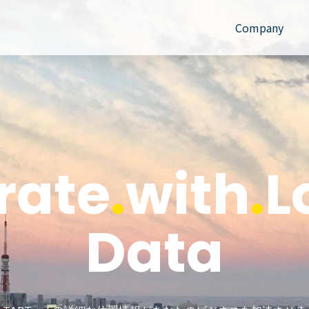
Company
rate
.
with
.
L
Data